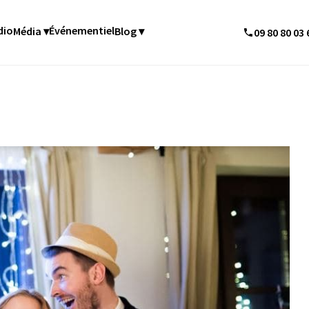
dio
Événementiel
Média ▾
Blog ▾
09 80 80 03 