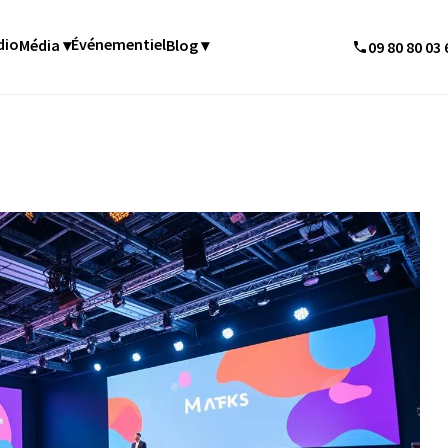
dio
Événementiel
Média ▾
Blog ▾
09 80 80 03 